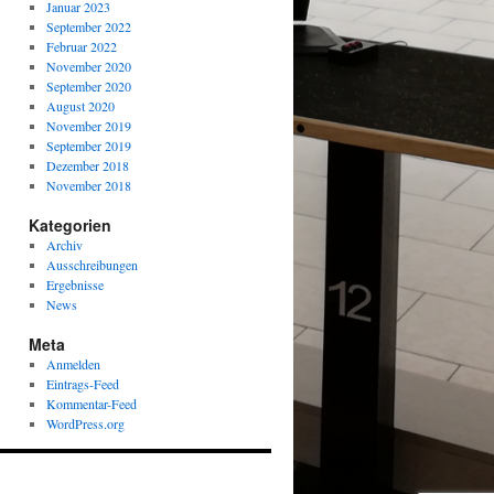
Januar 2023
September 2022
Februar 2022
November 2020
September 2020
August 2020
November 2019
September 2019
Dezember 2018
November 2018
Kategorien
Archiv
Ausschreibungen
Ergebnisse
News
Meta
Anmelden
Eintrags-Feed
Kommentar-Feed
WordPress.org