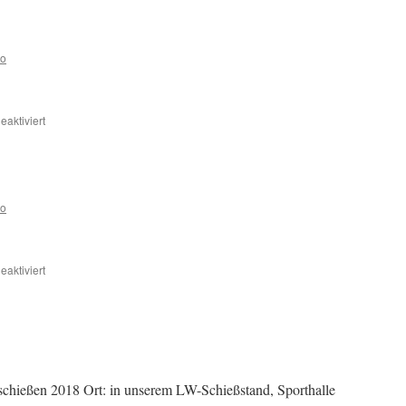
co
für
aktiviert
Freitag
09-
11
co
für
aktiviert
Vereinscup
2017
schießen 2018 Ort: in unserem LW-Schießstand, Sporthalle