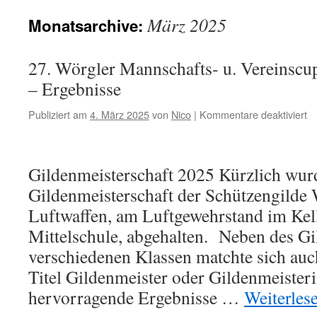
März 2025
Monatsarchive:
27. Wörgler Mannschafts- u. Vereinscu
– Ergebnisse
fü
Publiziert am
4. März 2025
von
Nico
|
Kommentare deaktiviert
27
Wö
Ma
Gildenmeisterschaft 2025 Kürzlich wur
u.
Ve
Gildenmeisterschaft der Schützengilde
mi
Luftwaffen, am Luftgewehrstand im Kel
d
Lu
Mittelschule, abgehalten. Neben des Gi
verschiedenen Klassen matchte sich au
Titel Gildenmeister oder Gildenmeister
hervorragende Ergebnisse …
Weiterles