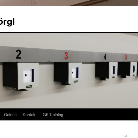
örgl
Galerie
Kontakt
GK-Training
→