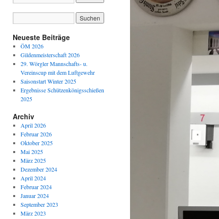
Neueste Beiträge
ÖM 2026
Gildenmeisterschaft 2026
29. Wörgler Mannschafts- u.
Vereinscup mit dem Luftgewehr
Saisonstart Winter 2025
Ergebnisse Schützenkönigsschießen
2025
Archiv
April 2026
Februar 2026
Oktober 2025
Mai 2025
März 2025
Dezember 2024
April 2024
Februar 2024
Januar 2024
September 2023
März 2023